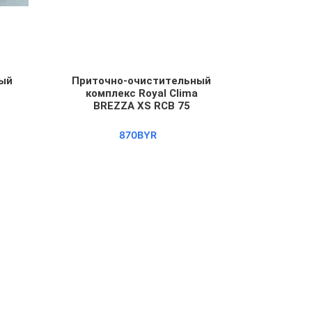
ный
Приточно-очистительный
комплекс Royal Clima
BREZZA XS RCB 75
870BYR
ние
Избранное
Сравнение