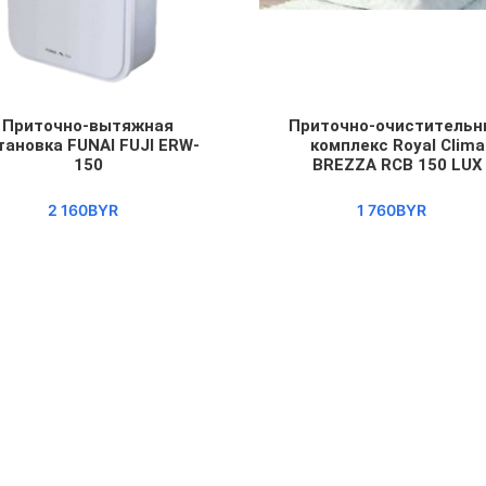
Приточно-вытяжная
Приточно-очиститель
тановка FUNAI FUJI ERW-
комплекс Royal Clima
150
BREZZA RCB 150 LUX
2 160BYR
1 760BYR
бранное
Сравнение
Избранное
Сравне