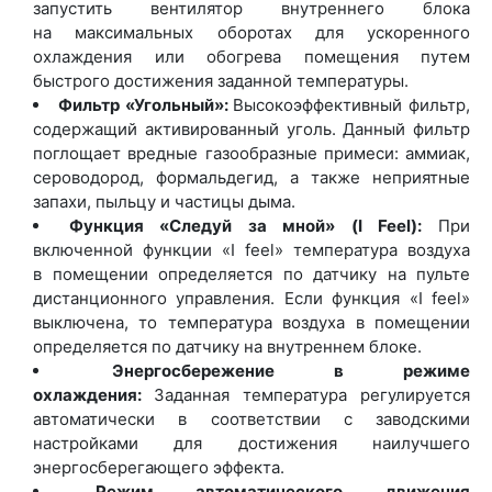
запустить вентилятор внутреннего блока
на максимальных оборотах для ускоренного
охлаждения или обогрева помещения путем
быстрого достижения заданной температуры.
Фильтр
«Угольный
»:
Высокоэффективный фильтр,
содержащий активированный уголь. Данный фильтр
поглощает вредные газообразные примеси: аммиак,
сероводород, формальдегид, а также неприятные
запахи, пыльцу и частицы дыма.
Функция
«Следуй
за мной»
(I
Feel):
При
включенной функции
«I
feel» температура воздуха
в помещении определяется по датчику на пульте
дистанционного управления. Если функция
«I
feel»
выключена, то температура воздуха в помещении
определяется по датчику на внутреннем блоке.
Энергосбережение в режиме
охлаждения:
Заданная температура регулируется
автоматически в соответствии с заводскими
настройками для достижения наилучшего
энергосберегающего эффекта.
Режим автоматического движения