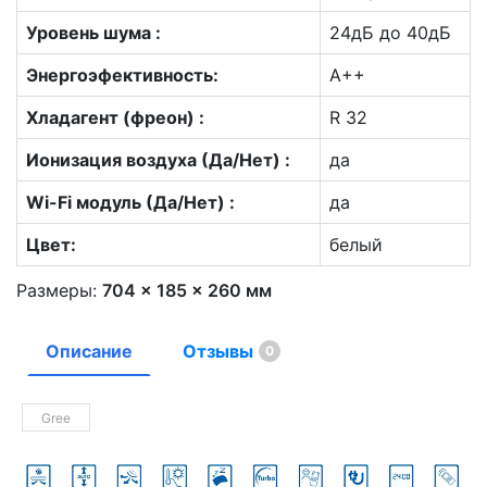
Уровень шума :
24дБ до 40дБ
Энергоэфективность:
А++
Хладагент (фреон) :
R 32
Ионизация воздуха (Да/Нет) :
да
Wi-Fi модуль (Да/Нет) :
да
Цвет:
белый
Размеры:
704 × 185 × 260 мм
Описание
Отзывы
0
Gree